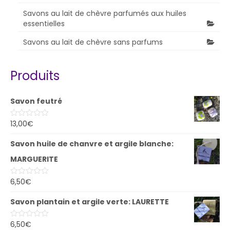
Savons au lait de chèvre parfumés aux huiles
essentielles
Savons au lait de chèvre sans parfums
Produits
Savon feutré
13,00
€
Note
0
sur
Savon huile de chanvre et argile blanche:
5
MARGUERITE
6,50
€
Note
0
sur
Savon plantain et argile verte: LAURETTE
5
6,50
€
Note