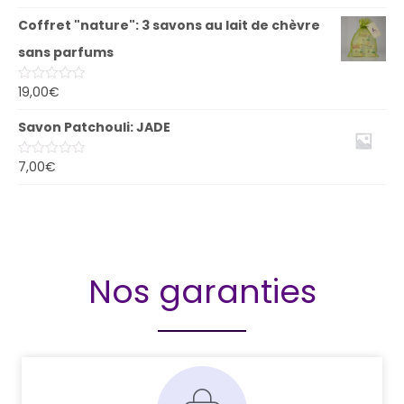
0
sur
Coffret "nature": 3 savons au lait de chèvre
5
sans parfums
19,00
€
Note
0
sur
Savon Patchouli: JADE
5
7,00
€
Note
0
sur
5
Nos garanties