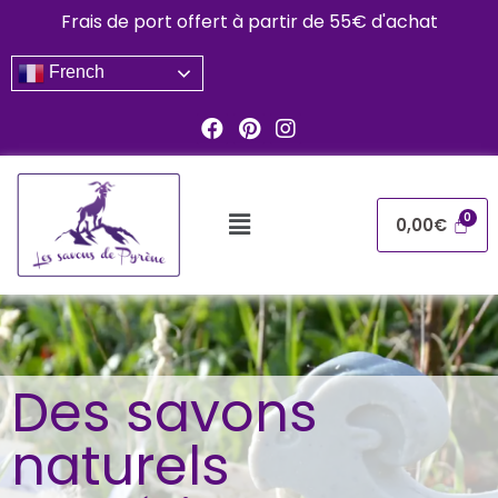
Frais de port offert à partir de 55€ d'achat
French
0,00
€
Des savons
naturels