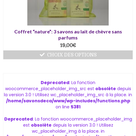
Coffret “nature”: 3 savons au lait de chèvre sans
parfums
19,00
€
CHOIX DES OPTIONS
Deprecated
: La fonction
woocommerce_placeholder_img_src est
obsolète
depuis
la version 3.0 ! Utilisez wc_placeholder_img_src à la place. in
/home/savonsdeca/www/wp-includes/functions.php
on line
5381
Deprecated
: La fonction woocommerce_placeholder_img
est
obsolète
depuis la version 3.0 ! Utilisez
wc_placeholder_img à la place. in