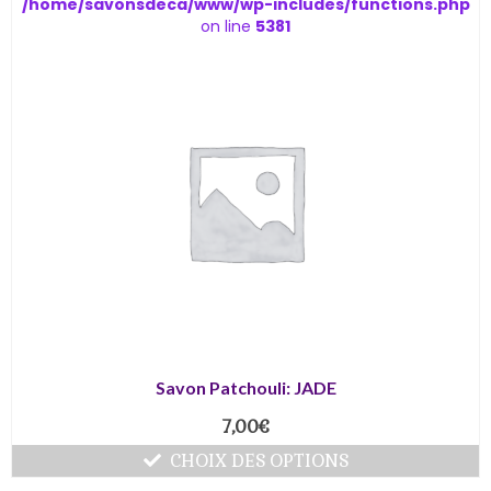
/home/savonsdeca/www/wp-includes/functions.php
on line
5381
Savon Patchouli: JADE
7,00
€
CHOIX DES OPTIONS